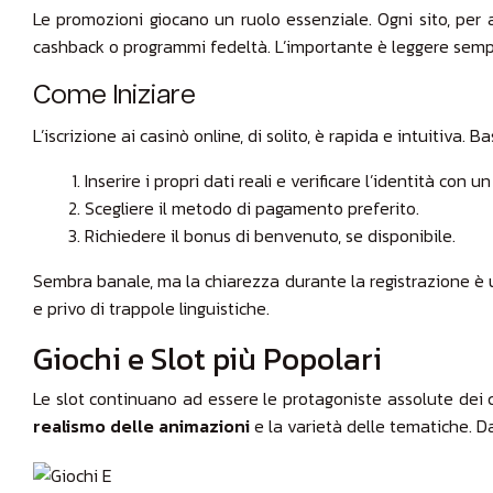
Le promozioni giocano un ruolo essenziale. Ogni sito, per a
cashback o programmi fedeltà. L’importante è leggere sempr
Come Iniziare
L’iscrizione ai casinò online, di solito, è rapida e intuitiva. 
Inserire i propri dati reali e verificare l’identità con
Scegliere il metodo di pagamento preferito.
Richiedere il bonus di benvenuto, se disponibile.
Sembra banale, ma la chiarezza durante la registrazione è uno
e privo di trappole linguistiche.
Giochi e Slot più Popolari
Le slot continuano ad essere le protagoniste assolute dei c
realismo delle animazioni
e la varietà delle tematiche. Da