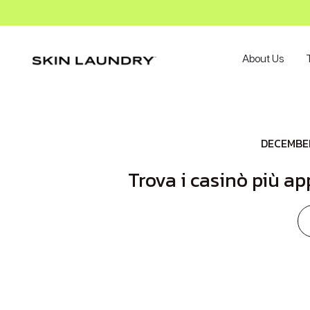
About Us
DECEMBER
Trova i casinò più ap