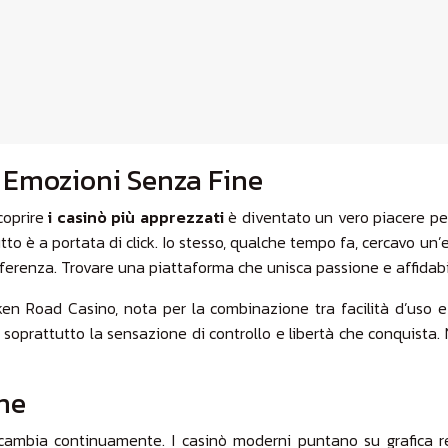
r Emozioni Senza Fine
scoprire
i casinò più apprezzati
è diventato un vero piacere pe
tutto è a portata di click. Io stesso, qualche tempo fa, cercavo 
ferenza. Trovare una piattaforma che unisca passione e affidabil
ken Road Casino
, nota per la combinazione tra facilità d’uso
 soprattutto la sensazione di controllo e libertà che conquista. N
ine
 cambia continuamente. I casinò moderni puntano su grafica r