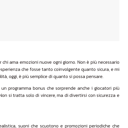
r chi ama emozioni nuove ogni giorno. Non è più necessario
un’esperienza che fosse tanto coinvolgente quanto sicura, e mi
ità, oggi, è più semplice di quanto si possa pensare.
 e un programma bonus che sorprende anche i giocatori più
on si tratta solo di vincere, ma di divertirsi con sicurezza e
ealistica, suoni che scuotono e promozioni periodiche che