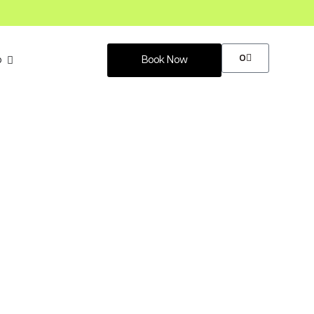
0
p
Book Now