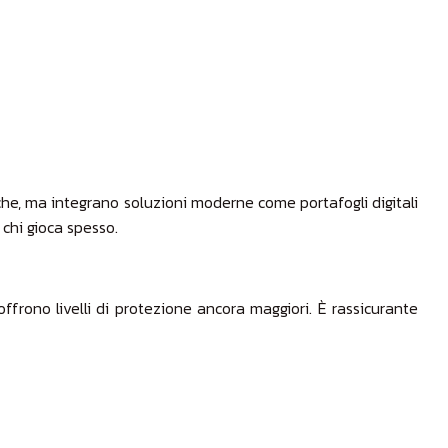
iche, ma integrano soluzioni moderne come portafogli digitali
 chi gioca spesso.
ffrono livelli di protezione ancora maggiori. È rassicurante