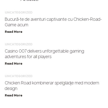
UNCATEGORIZED
Bucură-te de aventuri captivante cu Chicken-Road-
Game acum
Read More
UNCATEGORIZED
Casino 007 delivers unforgettable gaming
adventures for all players
Read More
UNCATEGORIZED
Chicken Road kombinerar spelglädje med modern
design
Read More