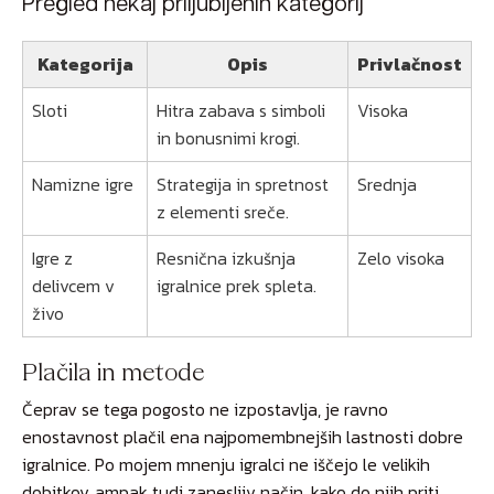
Pregled nekaj priljubljenih kategorij
Kategorija
Opis
Privlačnost
Sloti
Hitra zabava s simboli
Visoka
in bonusnimi krogi.
Namizne igre
Strategija in spretnost
Srednja
z elementi sreče.
Igre z
Resnična izkušnja
Zelo visoka
delivcem v
igralnice prek spleta.
živo
Plačila in metode
Čeprav se tega pogosto ne izpostavlja, je ravno
enostavnost plačil ena najpomembnejših lastnosti dobre
igralnice. Po mojem mnenju igralci ne iščejo le velikih
dobitkov, ampak tudi zanesljiv način, kako do njih priti.