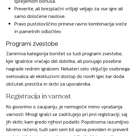
sprejemom bonusa.
Preverite, ali brezplačni vrtljaji veljajo za vse igre ali
samo določene naslove.
Pravo pustolovščino prinese ravno kombinacija sreče
in pametnih odločitev.
Programi zvestobe
Zanimiva kategorija bonitet so tudi programi zvestobe,
kjer igralnice vračajo del dobitka, ali ponujajo posebne
nagrade rednim igralcem. Nekateri celo vključijo osebnega
svetovalca ali ekskluzivni dostop do novih iger, kar doda
občutek prestiža in skrbi za uporabnika.
Registracija in varnost
Ko govorimo o zaupanju, je nemogoče mimo vprašanja
varnosti. Mnogi igralci se zadržujejo pri prvi registraciji, saj
jih skrbi, kam gredo njihovi podatki. Popolnoma razumljivo.
Iskreno rečeno, tudi sam sem bil sprva previden in preveril