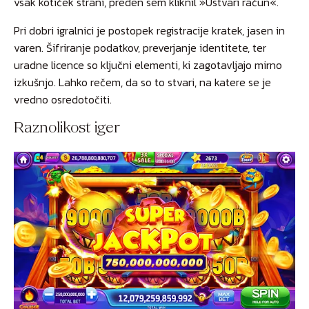
vsak kotiček strani, preden sem kliknil »Ustvari račun«.
Pri dobri igralnici je postopek registracije kratek, jasen in
varen. Šifriranje podatkov, preverjanje identitete, ter
uradne licence so ključni elementi, ki zagotavljajo mirno
izkušnjo. Lahko rečem, da so to stvari, na katere se je
vredno osredotočiti.
Raznolikost iger