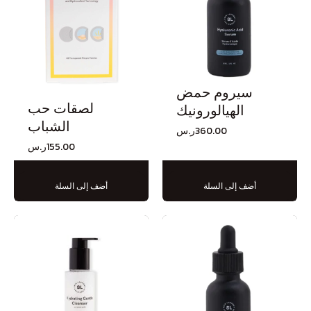
سيروم حمض
لصقات حب
الهيالورونيك
الشباب
360.00
ر.س
155.00
ر.س
أضف إلى السلة
أضف إلى السلة