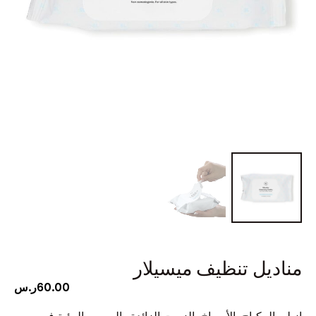
يل تنظيف ميسيلار
60.00
ر.س