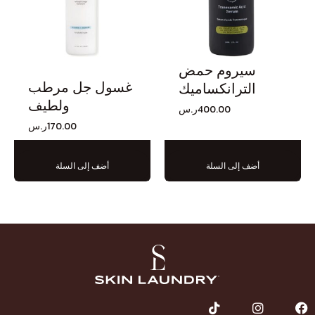
سيروم حمض
غسول جل مرطب
الترانكساميك
ولطيف
400.00
ر.س
170.00
ر.س
أضف إلى السلة
أضف إلى السلة