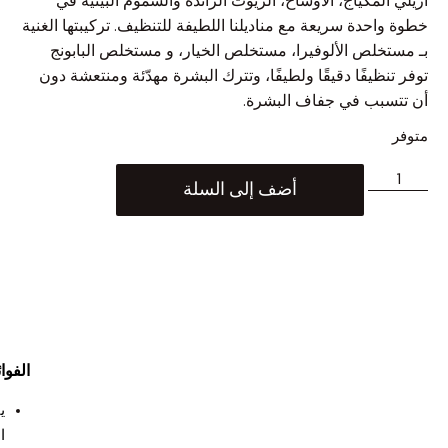
المكياج، الأوساخ، الزيوت الزائدة والسموم البيئية في
احدة سريعة مع مناديلنا اللطيفة للتنظيف. تركيبتها الغنية
خلص الألوفيرا، مستخلص الخيار، و مستخلص البابونج
نظيفًا دقيقًا ولطيفًا، وتترك البشرة مهدّئة ومنتعشة دون
سبب في جفاف البشرة.
أضف إلى السلة
الفوائد
ينظف
البشرة