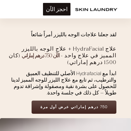
احجز الآن
لقد جعلنا علاجات الوجه بالليزر أمراً شائعاً
علاج HydraFacial + علاج الوجه بالليزر
المميز في علاج واحد -
الآن 750 درهم إماراتي
(كان
1500 درهم إماراتي)
ابدأ مع Hydrafacial الأصلي للتنظيف العميق
والترطيب، ثم تابع مع علاج الليزر للوجه المميز لدينا
للحصول على بشرة نقية ومصقولة وإشراقة تدوم
طويلاً — كل ذلك في جلسة واحدة.
750 درهم إماراتي عرض أول مرة